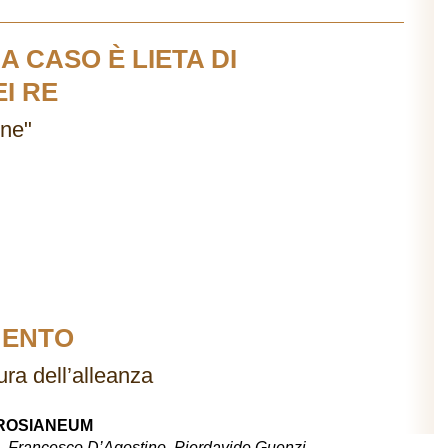
 CASO È LIETA DI
I RE
one"
MENTO
ura dell’alleanza
MBROSIANEUM
i, Francesco D’Agostino, Pierdavide Guenzi