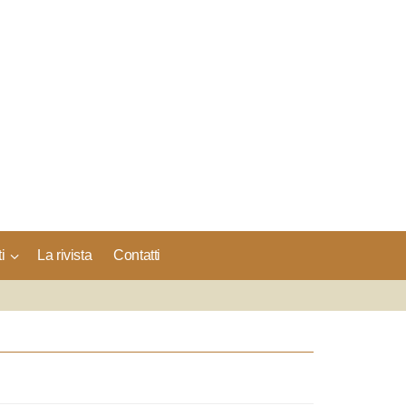
i
La rivista
Contatti