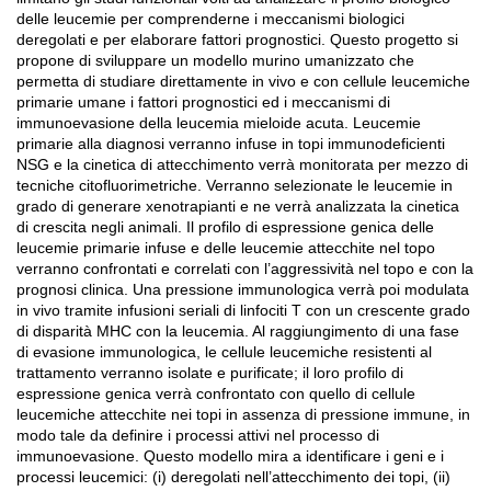
delle leucemie per comprenderne i meccanismi biologici
deregolati e per elaborare fattori prognostici. Questo progetto si
propone di sviluppare un modello murino umanizzato che
permetta di studiare direttamente in vivo e con cellule leucemiche
primarie umane i fattori prognostici ed i meccanismi di
immunoevasione della leucemia mieloide acuta. Leucemie
primarie alla diagnosi verranno infuse in topi immunodeficienti
NSG e la cinetica di attecchimento verrà monitorata per mezzo di
tecniche citofluorimetriche. Verranno selezionate le leucemie in
grado di generare xenotrapianti e ne verrà analizzata la cinetica
di crescita negli animali. Il profilo di espressione genica delle
leucemie primarie infuse e delle leucemie attecchite nel topo
verranno confrontati e correlati con l’aggressività nel topo e con la
prognosi clinica. Una pressione immunologica verrà poi modulata
in vivo tramite infusioni seriali di linfociti T con un crescente grado
di disparità MHC con la leucemia. Al raggiungimento di una fase
di evasione immunologica, le cellule leucemiche resistenti al
trattamento verranno isolate e purificate; il loro profilo di
espressione genica verrà confrontato con quello di cellule
leucemiche attecchite nei topi in assenza di pressione immune, in
modo tale da definire i processi attivi nel processo di
immunoevasione. Questo modello mira a identificare i geni e i
processi leucemici: (i) deregolati nell’attecchimento dei topi, (ii)