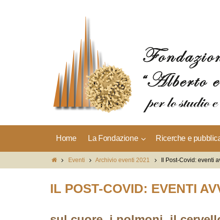
Home
La Fondazione
Ricerche e pubblic
Eventi
Archivio eventi 2021
Il Post-Covid: eventi a
IL POST-COVID: EVENTI AV
sul cuore, i polmoni, il cervel