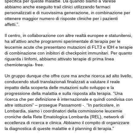
specifica per queste malattie. Da quando siamo a Varese
abbiamo anche eseguito trail clinici utilizzando farmaci
personalizzati e di nuovissima generazione, in combinazione per
ottenere maggior numero di risposte cliniche per i pazienti
affetti.”.
Il centro, in collaborazione con altre realtà europee e statunitensi,
ha all’attivo anche programmi sperimentale di terapia per le
leucemie acute che presentano mutazioni di FLT3 e IDH e terapie
di combinazione con inibitori di checkpoint immunitari. Per quanto
riguarda i linfomi, abbiamo attivato terapie di prima linea
chemioterapia- free.
Un gruppo dunque che offre cure ma anche ricerca ad alto livello,
conducendo studi translazionali finalizzati a valutare il reale
impatto della scoperta delle mutazioni sullo sviluppo e la
progressione della malattia e sulla risposta alla terapia. “Una
ricerca che per definizione è internazionale e quindi condivisa con
altre istituzioni” – prosegue Passamonti -. “In particolare, in
Lombardia, siamo i coordinatori della commissione leucemie
croniche della Rete Ematologica Lombarda (REL), network di
eccellenza di ricerca e clinica. Abbiamo il compito di organizzare
la diagnostica di queste malattie e il planning di terapia.”