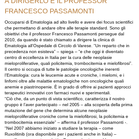
A DIRIGERLO È IL PROFESSOR
FRANCESCO PASSAMONTI
Occuparsi di Ematologia ad alto livello e avere dei focus scientifici
che permettano di andare oltre alle terapie standard. Sono gli
obiettivi che il professor Francesco Passamonti persegue dal
2010, da quando è stato chiamato a dirigere la clinica di
Ematologia all’Ospedale di Circolo di Varese. “Un reparto che in
precedenza non esisteva” – spiega – “e che oggi è diventato
centro di eccellenza in Italia per la cura delle neoplasie
mieloproliferative, quali policitemia, trombocitemia e mielofibrosi”.
Il centro si occupa di tutte le patologie oncologiche inerenti
l’Ematologia: cura le leucemie acute e croniche, i mielomi, e i
linfomi oltre alle malattie ematologiche non oncologiche quali
anemie e piastrinopenie. È in grado di offrire ai pazienti approcci
terapeutici innovativi con farmaci nuovi e sperimentali.
“Ciò che, da un punto di vista scientifico, caratterizza il nostro
gruppo è l’aver partecipato – nel 2005 – alla scoperta della prima
mutazione del gene che determina alcune neoplasie
mieloproliferative croniche come la mielofibrosi, la policitemia e
trombocitemia essenziale” – afferma il professor Passamonti -.
“Nel 2007 abbiamo iniziato a studiare la terapia – come
Ruxolitinib (ora disponibile per i pazienti anche in Italia) –