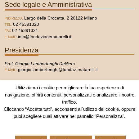
Sede legale e Amministrativa
Largo della Crocetta, 2 20122 Milano
INDIRIZZO:
02 45391320
TEL.
02 45391321
FAX
info@fondazionematarelli.it
E-MAIL:
Presidenza
Prof. Giorgio Lambertenghi Deliliers
giorgio.lambertenghi@fondaz-matarelli.it
E-MAIL:
Segreteria
Utilizziamo i cookie per migliorare la tua esperienza di
navigazione, offrirti contenuti personalizzati e analizzare il nostro
Dott.ssa Nadia Quirici
traffico.
nadia.quirici@fondaz-matarelli.it
E-MAIL:
Cliccando “Accetta tutti”, acconsenti all'utilizzo dei cookie, oppure
puoi scegliere quali attivare nel pannello "Personalizza".
Privacy & cookie policy
Contatti
© 2025 - Fondazionematarelli.it. Tutti i diritti riservati