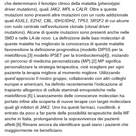
che determinano il fenotipo clinico della malattia (
phenotypic
driver mutations
), quali
JAK2
,
MPL
e
CALR
. Oltre a queste
mutazioni sono presenti altre mutazioni con un ruolo addizionale
quali
ASXL1, EZH2, CBL, IDH1/IDH2, TP53, SRSF2
di cui alcune
con ruolo centrale nell’evoluzione clonale (
clonal driver
mutations
). Alcune di queste mutazioni sono presenti anche nelle
SMD e nelle LA
de novo
. La definizione delle basi molecolari di
queste malattie ha migliorato la conoscenza di queste malattie
favorendone la definizione prognostica (modello DIPSS per la
mielofibrosi,[3] modello IPSET per la trombocitemia[4]), iniziando
un percorso di medicina personalizzata (MP).[2] MP significa
personalizzare la strategia terapeutica, cioè scegliere per ogni
paziente la terapia migliore al momento migliore. Utilizzando
quest’approccio Il nostro gruppo, collaborando con altri colleghi
europei e americani, ha definito recentemente l’indicazione al
trapianto allogenico di cellule staminali emopoietiche nella
mielofibrosi.[5] L’avanzamento delle conoscenze molecolari ha
portato infine alla scoperta di nuove terapie con target molecolare
quali gli inibitori di JAK2. Uno tra questi farmaci, ruxolitinib, è
entrato da poco a far parte delle possibilità terapeutiche della MF
anche in Italia, prolungandone la sopravvivenza dei pazienti
affetti.[6] Rimane ancora da identificare quali siano i pazienti che
maggiormente ne beneficiano.