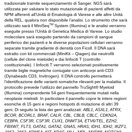
tradizionale tramite sequenziamento di Sanger. NGS sarà
utilizzata per valutare lo stato mutazionale di pazienti affetti da
NPM afferenti all’Unità di Ematologia di Varese e alle altre Unità
della REL, qualora non disponibile l’analisi. Lo strumento che sarà
TM
utilizzato sarà il MiniSeq
System (Illumina) e le analisi verranno
eseguite presso l’Unità di Genetica Medica di Varese. Lo studio
molecolare sarà eseguito partendo da campioni di sangue
periferico dei pazienti e le diverse popolazioni cellulari verranno
separate tramite gradiente di densità con Ficoll. Il DNA sarà
estratto con kit commerciali (MiniKit – Qiagen) dai neutrofili
(cellule del clone mieloide) e dai linfociti T (controllo
costituzionale). I linfociti T verranno selezionati positivamente
tramite biglie magnetiche coniugate con anticorpi anti-CD3
(Dynabeads CD3, Invitrogen). Il DNA controllo permetterà
l’identificazione delle varianti somatiche rilevanti per la malattia. Il
protocollo prevede l’utilizzo del pannello TruSight® Myeloid
(Illumina) comprendente 54 geni frequentemente mutati nella
neoplasie mieloidi. In particolare il pannello copre le intere regioni
esoniche di 15 geni e regioni hotspots di mutazione di altri 39
geni. Di seguito la lista dei geni analizzati:
ABL1, ASXL1, ATRX,
BCOR, BCORL1, BRAF, CALR, CBL, CBLB, CBLC, CDKN2A,
CEBPA, CSF3R, CSF3R, CUX1, DNMT3A, ETV6/TEL, EZH2,
FBXW7, FLT3, GATA1, GATA2, GNAS, HRAS, IDH1, IDH2, IKZF1,
JAK2, JAK3, KDM6A, KIT, KRAS, MLL, MPL, MYD88, NOTCH1,