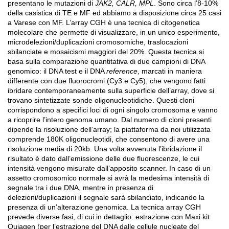
presentano le mutazioni di
JAK2, CALR, MPL
. Sono circa l’8-10%
della casistica di TE e MF ed abbiamo a disposizione circa 25 casi
a Varese con MF. L’array CGH è una tecnica di citogenetica
molecolare che permette di visualizzare, in un unico esperimento,
microdelezioni/duplicazioni cromosomiche, traslocazioni
sbilanciate e mosaicismi maggiori del 20%. Questa tecnica si
basa sulla comparazione quantitativa di due campioni di DNA
genomico: il DNA test e il DNA
reference
, marcati in maniera
differente con due fluorocromi (Cy3 e Cy5), che vengono fatti
ibridare contemporaneamente sulla superficie dell’array, dove si
trovano sintetizzate sonde oligonucleotidiche. Questi cloni
corrispondono a specifici loci di ogni singolo cromosoma e vanno
a ricoprire l’intero genoma umano. Dal numero di cloni presenti
dipende la risoluzione dell’array; la piattaforma da noi utilizzata
comprende 180K oligonucleotidi, che consentono di avere una
risoluzione media di 20kb. Una volta avvenuta l’ibridazione il
risultato è dato dall’emissione delle due fluorescenze, le cui
intensità vengono misurate dall’apposito scanner. In caso di un
assetto cromosomico normale si avrà la medesima intensità di
segnale tra i due DNA, mentre in presenza di
delezioni/duplicazioni il segnale sarà sbilanciato, indicando la
presenza di un’alterazione genomica. La tecnica array CGH
prevede diverse fasi, di cui in dettaglio: estrazione con Maxi kit
Quiagen (per l’estrazione del DNA dalle cellule nucleate del