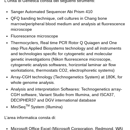
L’Unità di Genetica consta dei seguenti strumenti:
Sanger Automated Sequencer Abi Prism 410
QFQ banding technique, cell cultures in Chang bone
marrow/peripheral blood medium and analysis at fluorescence
microscope
Fluorescence microscope
Thermocyclers, Real time PCR Rotor Q Quiagen and One
step Plus Applied Biosystems technology and all instruments
and technologies specific for cytogenetic and molecular
genetic investigations (Nikon fluorescence microscope,
cytogenetic analysis softwares, horizontal laminar air flow
workstations, thermostats CO2, electrophoretic systems)
Array-CGH technology (Technogenetics System) at 180K, for
whole genome analysis.
Analysis and interpretation Softwares: Technogenetics array-
CGH software, Variant Studio from Illumina, and ISCA37,
DECIPHER37 and DGV international database
TM
MiniSeq
System (Illumina)
L’area informatica consta di:
Microsoft Office Excel (Microsoft Corporation, Redmond, WA)