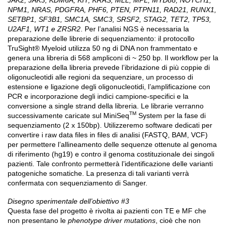
NPM1, NRAS, PDGFRA, PHF6, PTEN, PTPN11, RAD21, RUNX1,
SETBP1, SF3B1, SMC1A, SMC3, SRSF2, STAG2, TET2, TP53,
U2AF1, WT1 e ZRSR2
. Per l’analisi NGS è necessaria la
preparazione delle librerie di sequenziamento: il protocollo
TruSight® Myeloid utilizza 50 ng di DNA non frammentato e
genera una libreria di 568 ampliconi di ~ 250 bp. Il workflow per la
preparazione della libreria prevede l’ibridazione di più coppie di
oligonucleotidi alle regioni da sequenziare, un processo di
estensione e ligazione degli oligonucleotidi, l’amplificazione con
PCR e incorporazione degli indici campione-specifici e la
conversione a single strand della libreria. Le librarie verranno
TM
successivamente caricate sul MiniSeq
System per la fase di
sequenziamento (2 x 150bp). Utilizzeremo software dedicati per
convertire i raw data files in files di analisi (FASTQ, BAM, VCF)
per permettere l’allineamento delle sequenze ottenute al genoma
di riferimento (hg19) e contro il genoma costituzionale dei singoli
pazienti. Tale confronto permetterà l’identificazione delle varianti
patogeniche somatiche. La presenza di tali varianti verrà
confermata con sequenziamento di Sanger.
Disegno sperimentale dell’obiettivo #3
Questa fase del progetto è rivolta ai pazienti con TE e MF che
non presentano le
phenotype driver mutations
, cioè che non