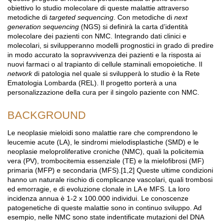
obiettivo lo studio molecolare di queste malattie attraverso
metodiche di
targeted sequencing
. Con metodiche di
next
generation sequencing
(NGS) si definirà la carta d’identità
molecolare dei pazienti con NMC. Integrando dati clinici e
molecolari, si svilupperanno modelli prognostici in grado di predire
in modo accurato la sopravvivenza dei pazienti e la risposta ai
nuovi farmaci o al trapianto di cellule staminali emopoietiche. Il
network
di patologia nel quale si svilupperà lo studio è la Rete
Ematologia Lombarda (REL). Il progetto porterà a una
personalizzazione della cura per il singolo paziente con NMC.
BACKGROUND
Le neoplasie mieloidi sono malattie rare che comprendono le
leucemie acute (LA), le sindromi mielodisplastiche (SMD) e le
neoplasie meloproliferative croniche (NMC), quali la policitemia
vera (PV), trombocitemia essenziale (TE) e la mielofibrosi (MF)
primaria (MFP) e secondaria (MFS).[1,2] Queste ultime condizioni
hanno un naturale rischio di complicanze vascolari, quali trombosi
ed emorragie, e di evoluzione clonale in LA e MFS. La loro
incidenza annua è 1-2 x 100.000 individui. Le conoscenze
patogenetiche di queste malattie sono in continuo sviluppo. Ad
esempio, nelle NMC sono state indentificate mutazioni del DNA