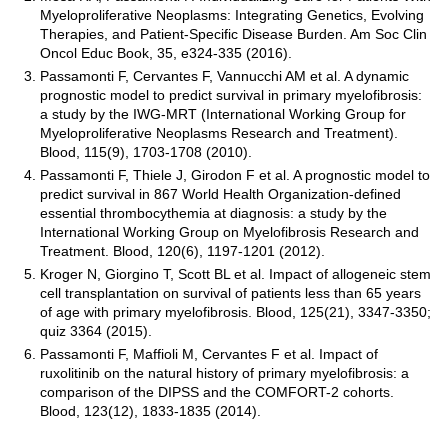
Myeloproliferative Neoplasms: Integrating Genetics, Evolving
Therapies, and Patient-Specific Disease Burden. Am Soc Clin
Oncol Educ Book, 35, e324-335 (2016).
Passamonti F, Cervantes F, Vannucchi AM et al. A dynamic
prognostic model to predict survival in primary myelofibrosis:
a study by the IWG-MRT (International Working Group for
Myeloproliferative Neoplasms Research and Treatment).
Blood, 115(9), 1703-1708 (2010).
Passamonti F, Thiele J, Girodon F et al. A prognostic model to
predict survival in 867 World Health Organization-defined
essential thrombocythemia at diagnosis: a study by the
International Working Group on Myelofibrosis Research and
Treatment. Blood, 120(6), 1197-1201 (2012).
Kroger N, Giorgino T, Scott BL et al. Impact of allogeneic stem
cell transplantation on survival of patients less than 65 years
of age with primary myelofibrosis. Blood, 125(21), 3347-3350;
quiz 3364 (2015).
Passamonti F, Maffioli M, Cervantes F et al. Impact of
ruxolitinib on the natural history of primary myelofibrosis: a
comparison of the DIPSS and the COMFORT-2 cohorts.
Blood, 123(12), 1833-1835 (2014).