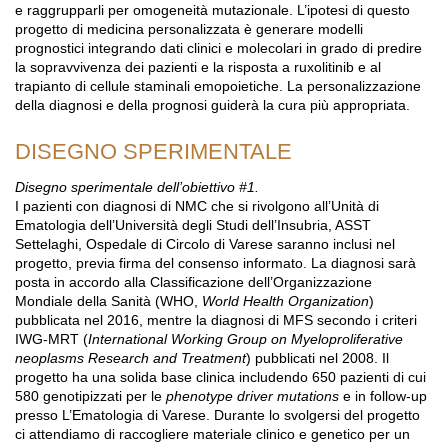
e raggrupparli per omogeneità mutazionale. L’ipotesi di questo
progetto di medicina personalizzata è generare modelli
prognostici integrando dati clinici e molecolari in grado di predire
la sopravvivenza dei pazienti e la risposta a ruxolitinib e al
trapianto di cellule staminali emopoietiche. La personalizzazione
della diagnosi e della prognosi guiderà la cura più appropriata.
DISEGNO SPERIMENTALE
Disegno sperimentale dell’obiettivo #1.
I pazienti con diagnosi di NMC che si rivolgono all’Unità di
Ematologia dell’Università degli Studi dell’Insubria, ASST
Settelaghi, Ospedale di Circolo di Varese saranno inclusi nel
progetto, previa firma del consenso informato. La diagnosi sarà
posta in accordo alla Classificazione dell’Organizzazione
Mondiale della Sanità (WHO,
World Health Organization
)
pubblicata nel 2016, mentre la diagnosi di MFS secondo i criteri
IWG-MRT (
International Working Group on Myeloproliferative
neoplasms Research and Treatment
) pubblicati nel 2008. Il
progetto ha una solida base clinica includendo 650 pazienti di cui
580 genotipizzati per le
phenotype driver mutations
e in follow-up
presso L’Ematologia di Varese. Durante lo svolgersi del progetto
ci attendiamo di raccogliere materiale clinico e genetico per un