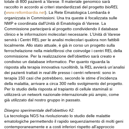
totale di 800 pazienti a Varese. Il materiale genomico sarà
raccolto in accordo ai criteri standardizzati del progetto
bioREL
(
www.rellombardia.net
). La Rete Ematologica Lombarda è
organizzata in Commissioni. Una tra queste è focalizzata sulle
NMP e coordinata dall’Unità di Ematologia di Varese. La
Commissione parteciperà al progetto condividendo il database
clinico e le informazioni molecolari necessarie. L’Unità di Varese
servirà i Centri REL per le analisi molecolari qualora non fattibili
localmente. Allo stato attuale, è già in corso un progetto sulla
ferrochelazione nella mielofibrosi che coinvolge i centri REL della
commissione. Per la realizzazione dell’obiettivo sarà creato e
condiviso un database informatico. Per quanto riguarda la
risposta alla terapia innovativa ruxolitinib, la REL avvierà un’analisi
dei pazienti trattati in
real-life
presso i centri referenti: sono in
terapia 150 casi che potrebbero, secondo le stime d’incidenza
della malattia, arrivare a circa 300 nello svolgimento del progetto.
Per lo studio della risposta al trapianto di cellule staminali si
utilizzerà un network nazionale-internazionale più ampio, come
già utilizzato dal nostro gruppo in passato.
Disegno sperimentale dell’obiettivo #2.
La tecnologia NGS ha rivoluzionato lo studio delle malattie
ematologiche permettendo il rapido sequenziamento di molti geni
contemporaneamente e a costi inferiori rispetto all’approccio