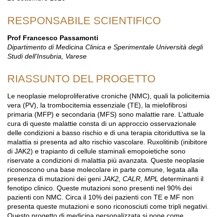
RESPONSABILE SCIENTIFICO
Prof Francesco Passamonti
Dipartimento di Medicina Clinica e Sperimentale Università degli
Studi dell’Insubria, Varese
RIASSUNTO DEL PROGETTO
Le neoplasie meloproliferative croniche (NMC), quali la policitemia
vera (PV), la trombocitemia essenziale (TE), la mielofibrosi
primaria (MFP) e secondaria (MFS) sono malattie rare. L’attuale
cura di queste malattie consta di un approccio osservazionale
delle condizioni a basso rischio e di una terapia citoriduttiva se la
malattia si presenta ad alto rischio vascolare. Ruxolitinib (inibitore
di JAK2) e trapianto di cellule staminali emopoietiche sono
riservate a condizioni di malattia più avanzata. Queste neoplasie
riconoscono una base molecolare in parte comune, legata alla
presenza di mutazioni dei geni
JAK2, CALR, MPL
determinanti il
fenotipo clinico. Queste mutazioni sono presenti nel 90% dei
pazienti con NMC. Circa il 10% dei pazienti con TE e MF non
presenta queste mutazioni e sono riconosciuti come tripli negativi.
Questo progetto di medicina personalizzata si pone come