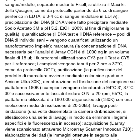
sangue/midollo, separate mediante Ficoll, si utilizza il Maxi kit
della Quiagen, come da protocollo partendo da 6 cc di sangue
periferico in EDTA, o 3-4 cc di sangue midollare in EDTA);
precipitazione del DNA (il DNA viene fatto precipitare mediante
Sodio Acetato 3M a pH 5.2, EtOH 100% al fine di migliorarne la
qualità); quantificazione (il DNA test e il DNA reference – pool di
DNA di individui sani – vengono quantificati utilizzando un
nanofotometro Implein); marcatura (la concentrazione di DNA
necessaria per l’analisi di Array CGH è di 1000 ng in un volume
finale di 18 μl; I fluorocromi utilizzati sono CY3 per il Test e CY5
per il reference; i campioni vengono tenuti per 2 ore a 37°C,
come da protocollo OGT); purificazione (la purificazione del
prodotto di marcatura avviene mediante colonnine graduate
Amicon Ultra 30K); denaturazione ed Ibridazione del campione su
piattaforma 180K (i campioni vengono denaturati a 94°C 3’, 37°C
30’ e successivamente lasciati ibridare O.N. a 20 rpm, 65°C; la
piattaforma utilizzata è a 180.000 oligonucleotidi (180K) con una
risoluzione media di risoluzione di 20-30kb); lavaggi post-
ibridazione (una volta dissemblata la camera di ibridazione, si
allestiscono una serie di lavaggi in modo da eliminare i legami
aspecifici e la fluorescenza in eccesso); acquisizione (L’array
viene scansionato attraverso Microarray Scanner Innoscan 710);
elaborazione dei dati (le immagini ottenute in seguito alla