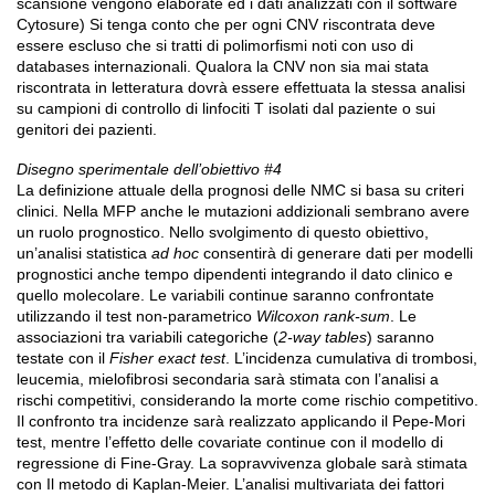
scansione vengono elaborate ed i dati analizzati con il software
Cytosure) Si tenga conto che per ogni CNV riscontrata deve
essere escluso che si tratti di polimorfismi noti con uso di
databases internazionali. Qualora la CNV non sia mai stata
riscontrata in letteratura dovrà essere effettuata la stessa analisi
su campioni di controllo di linfociti T isolati dal paziente o sui
genitori dei pazienti.
Disegno sperimentale dell’obiettivo #4
La definizione attuale della prognosi delle NMC si basa su criteri
clinici. Nella MFP anche le mutazioni addizionali sembrano avere
un ruolo prognostico. Nello svolgimento di questo obiettivo,
un’analisi statistica
ad hoc
consentirà di generare dati per modelli
prognostici anche tempo dipendenti integrando il dato clinico e
quello molecolare. Le variabili continue saranno confrontate
utilizzando il test non-parametrico
Wilcoxon rank-sum
. Le
associazioni tra variabili categoriche (
2-way tables
) saranno
testate con il
Fisher exact test
. L’incidenza cumulativa di trombosi,
leucemia, mielofibrosi secondaria sarà stimata con l’analisi a
rischi competitivi, considerando la morte come rischio competitivo.
Il confronto tra incidenze sarà realizzato applicando il Pepe-Mori
test, mentre l’effetto delle covariate continue con il modello di
regressione di Fine-Gray. La sopravvivenza globale sarà stimata
con Il metodo di Kaplan-Meier. L’analisi multivariata dei fattori